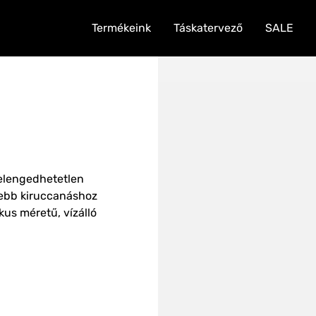
Termékeink
Táskatervező
SALE
 elengedhetetlen
sebb kiruccanáshoz
kus méretű, vízálló