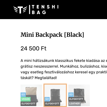
Mini Backpack
[Black]
24 500 Ft
A mini hátizsákunk klasszikus fekete kiadása az
grátisz neszesszerrel. Munkához, bulizáshoz, ki
vagy esetleg fesztiválozáshoz keresel egy prakti
táskát? Megtaláltad!
ÚJ
ÚJ
VEGÁN
ÚJ
ELFOGYOTT
ELFOGYOTT
ELFOGYOTT
LEATHER