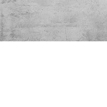
Fizetés
Fizess VISA, MasterCard, Barion
vagy PayPal kártyával!