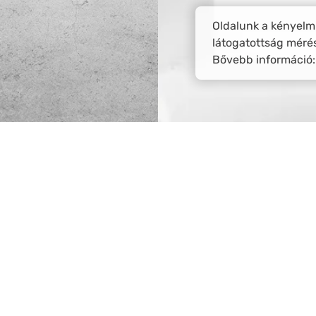
Oldalunk a kényelmi
látogatottság méré
Bővebb információ
Postázás és visszaküldés
Ingyenes postázás 55.000 Ft felett,
14 napon belüli elállási lehetőség