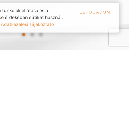
 funkciók ellátása és a
ELFOGADOM
se érdekében sütiket használ.
:
Adatkezelési Tájékoztató
Garancia
Minden termékünkre egy év teljes körű
garanciát biztosítunk.