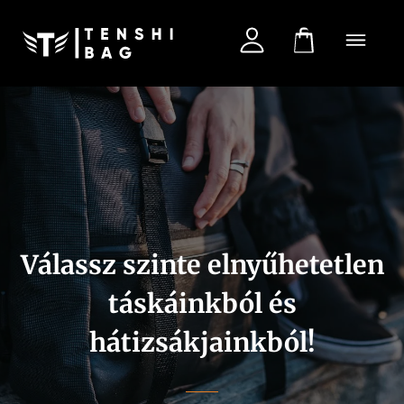
Termékeink
Táskatervező
SALE
Válassz szinte elnyűhetetlen
táskáinkból és
Partnereknek
hátizsákjainkból!
Kapcsolat