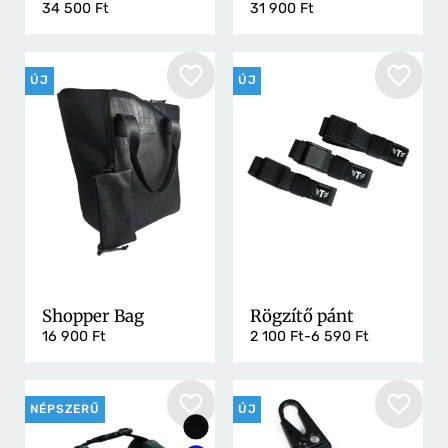
34 500 Ft
31 900 Ft
Mégsem
Feliratkozás
ÚJ
ÚJ
Shopper Bag
Rögzítő pánt
16 900 Ft
2 100 Ft-6 590 Ft
NÉPSZERŰ
ÚJ