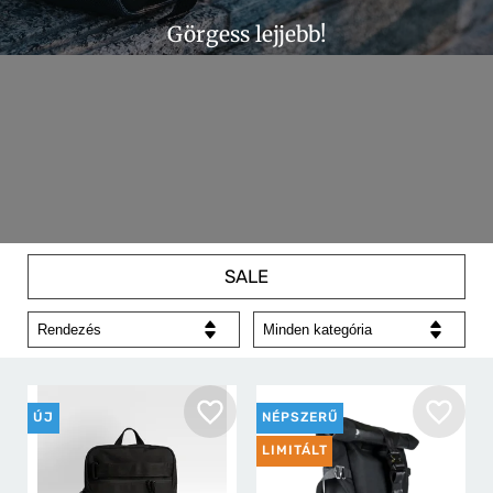
Görgess lejjebb!
RÓLUNK
KAPCSOLAT
WEBSHOP
ÁSZF
SZÁLLÍTÁS ÉS FIZETÉS
ADATKEZELÉS
GARANCIA
ELÁLLÁSI
NYILATKOZAT
GYIK
SALE
ÚJ
NÉPSZERŰ
LIMITÁLT