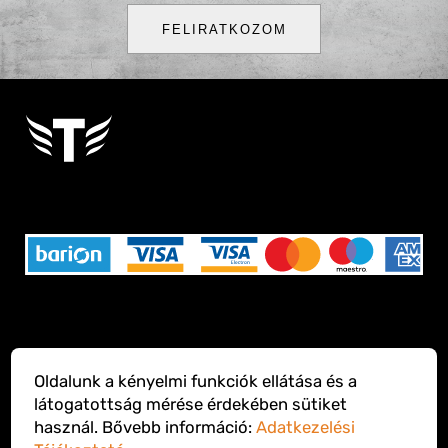
FELIRATKOZOM
KAPCSOLAT
RÓLUNK
Oldalunk a kényelmi funkciók ellátása és a
ÁSZF
WEBSHOP
látogatottság mérése érdekében sütiket
használ. Bővebb információ:
Adatkezelési
ADATKEZELÉS
SZÁLLÍTÁS ÉS FIZETÉS