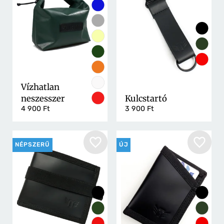
Vízhatlan
neszesszer
Kulcstartó
4 900 Ft
3 900 Ft
NÉPSZERŰ
ÚJ