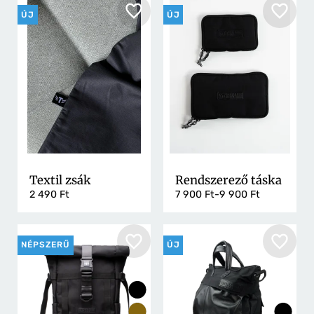
ÚJ
ÚJ
Textil zsák
Rendszerező táska
2 490 Ft
7 900 Ft-9 900 Ft
NÉPSZERŰ
ÚJ