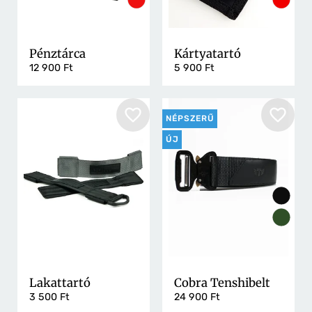
Pénztárca
Kártyatartó
12 900 Ft
5 900 Ft
NÉPSZERŰ
ÚJ
Lakattartó
Cobra Tenshibelt
3 500 Ft
24 900 Ft