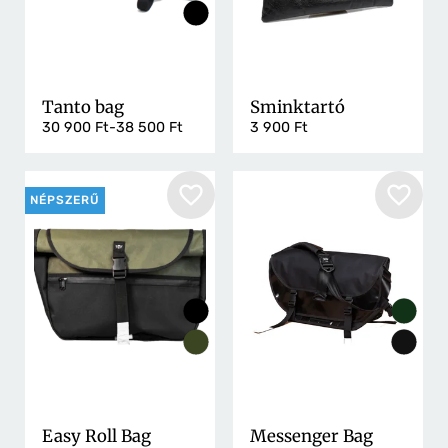
Tanto bag
Sminktartó
30 900 Ft-38 500 Ft
3 900 Ft
NÉPSZERŰ
Hírlevél
Email cím
Név
Elolvastam és elfogadom az adatkezelési
nyilatkozatot..
Easy Roll Bag
Messenger Bag