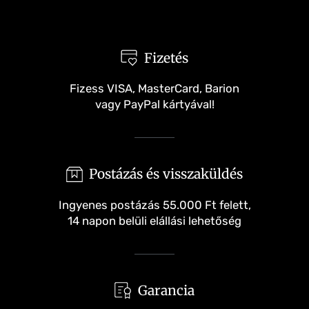
Elolvastam és elfogadom az adatkezelési
nyilatkozatot..
Fizetés
Fizess VISA, MasterCard, Barion
Mégsem
Feliratkozás
vagy PayPal kártyával!
Postázás és visszaküldés
Ingyenes postázás 55.000 Ft felett,
14 napon belüli elállási lehetőség
Garancia