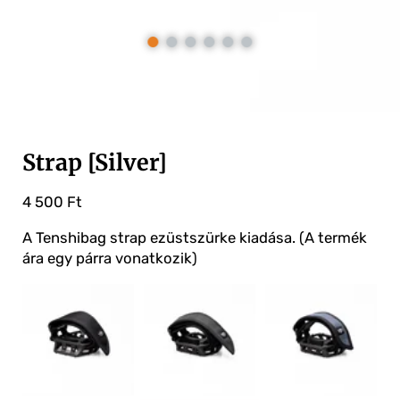
RÓLUNK
KAPCSOLAT
WEBSHOP
ÁSZF
SZÁLLÍTÁS ÉS FIZETÉS
ADATKEZELÉS
GARANCIA
Strap
[Silver]
ELÁLLÁSI
NYILATKOZAT
GYIK
4 500 Ft
A Tenshibag strap ezüstszürke kiadása. (A termék
ára egy párra vonatkozik)