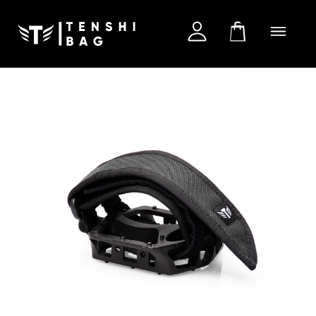
Termékeink
Táskatervező
SALE
Partnereknek
Kapcsolat