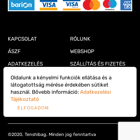
KAPCSOLAT
RÓLUNK
ÁSZF
WEBSHOP
ADATKEZELÉS
SZÁLLÍTÁS ÉS FIZETÉS
ELÁLLÁS A
GARANCIA
Oldalunk a kényelmi funkciók ellátása és a
SZERZŐDÉSTŐL
látogatottság mérése érdekében sütiket
GYIK
használ. Bővebb információ:
Adatkezelési
Tájékoztató
ELFOGADOM
©2020, Tenshibag. Minden jog fenntartva